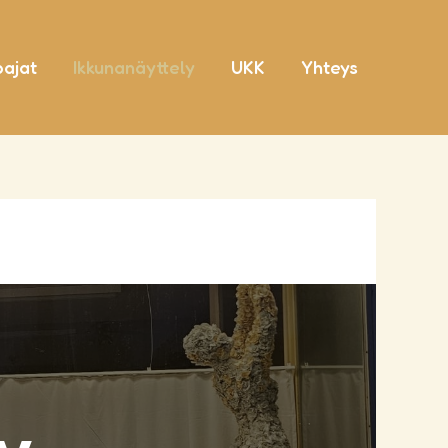
pajat
Ikkunanäyttely
UKK
Yhteys