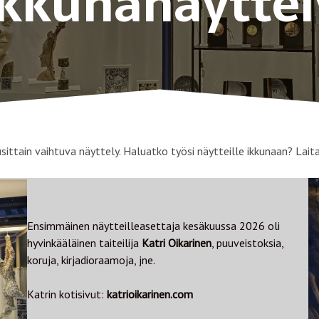
Ikkunanäyttel
usittain vaihtuva näyttely. Haluatko työsi näytteille ikkunaan? Laita
Ensimmäinen näytteilleasettaja kesäkuussa 2026 oli
hyvinkääläinen taiteilija
Katri Oikarinen
, puuveistoksia,
koruja, kirjadioraamoja, jne.
Katrin kotisivut:
katrioikarinen.com